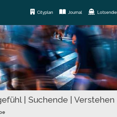
Cityplan
Journal
Lotsendie
efühl | Suchende | Verstehen
ppe