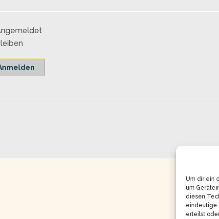
Angemeldet
leiben
Anmelden
Um dir ein 
um Gerätei
diesen Tech
eindeutige 
erteilst od