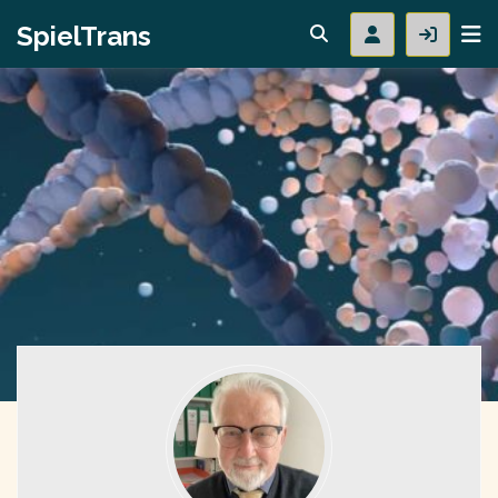
SpielTrans