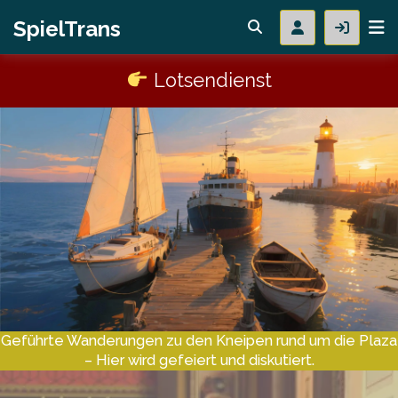
SpielTrans
Lotsendienst
Geführte Wanderungen zu den Kneipen rund um die Plaza
– Hier wird gefeiert und diskutiert.