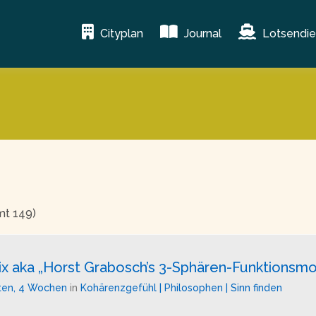
Cityplan
Journal
Lotsendie
mt 149)
x aka „Horst Grabosch’s 3-Sphären-Funktionsmo
ten, 4 Wochen
in
Kohärenzgefühl | Philosophen | Sinn finden