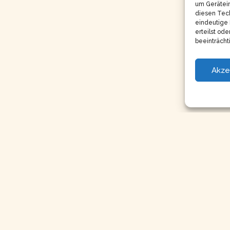
um Gerätei
diesen Tech
eindeutige 
erteilst od
beeinträcht
Akze
Copyright © 2026
Impressum
Datenschutz