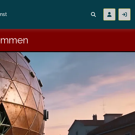
nst
lkommen