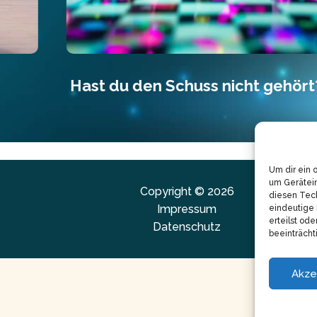
Hast du den Schuss nicht gehört?
Um dir ein 
um Gerätei
Copyright © 2026
diesen Tech
Impressum
eindeutige 
erteilst od
Datenschutz
beeinträcht
Akze