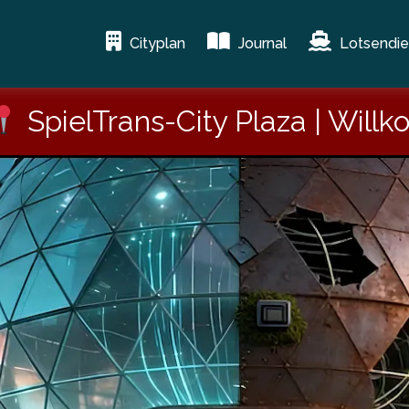
Cityplan
Journal
Lotsendie
SpielTrans-City Plaza | Wil