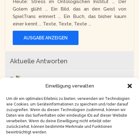
Heute: Stress im Ontologischen Institut ... Der
Golem glüht ... Ein Bild, das an den Geist von
SpielTrans erinnert ... Ein Buch, das bisher kaum
einer kennt ... Texte, Texte, Texte ...
AUSGABE ANZEIGEN
Aktuelle Antworten
Horst
zu
Ethische Nutzung von generativer
Einwilligung verwalten
künstlicher Intelligenz mit Beispielen.
vor
6 Monaten, 2 Wochen
Um dir ein optimales Erlebnis zu bieten, verwenden wir Technologien
wie Cookies, um Geräteinformationen zu speichern und/oder darauf
zuzugreifen. Wenn du diesen Technologien zustimmst, können wir
Daten wie das Surfverhalten oder eindeutige IDs auf dieser Website
verarbeiten. Wenn du deine Einwilligung nicht erteilst oder
zurückziehst, können bestimmte Merkmale und Funktionen
beeinträchtigt werden.
Copyright © 2026