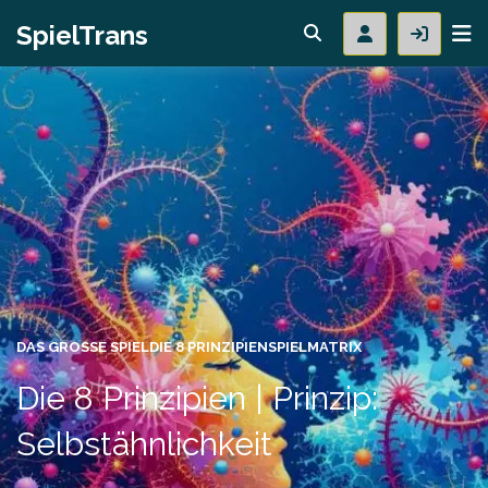
SpielTrans
DAS GROSSE SPIEL
DIE 8 PRINZIPIEN
SPIELMATRIX
Die 8 Prinzipien | Prinzip:
Selbstähnlichkeit