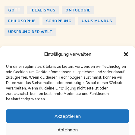
GOTT
IDEALISMUS
ONTOLOGIE
PHILOSOPHIE
SCHÖPFUNG
UNUS MUNDUS
URSPRUNG DER WELT
Einwilligung verwalten
ZURÜCK
WEITER
Die 8 Prinzipien | Prinzip:
Die 8 Prinzipien | Prinzip:
Auslöschung
Schwankung
Um dir ein optimales Erlebnis zu bieten, verwenden wir Technologien
wie Cookies, um Geräteinformationen zu speichern und/oder darauf
zuzugreifen. Wenn du diesen Technologien zustimmst, können wir
Daten wie das Surfverhalten oder eindeutige IDs auf dieser Website
verarbeiten. Wenn du deine Einwilligung nicht erteilst oder
zurückziehst, können bestimmte Merkmale und Funktionen
beeinträchtigt werden.
Copyright © 2026
Impressum
Akzeptieren
Datenschutz
Ablehnen