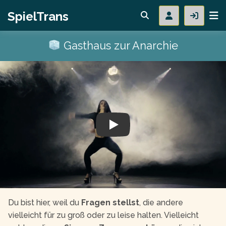
SpielTrans
Gasthaus zur Anarchie
Play
Du bist hier, weil du
Fragen stellst
, die andere
vielleicht für zu groß oder zu leise halten. Vielleicht