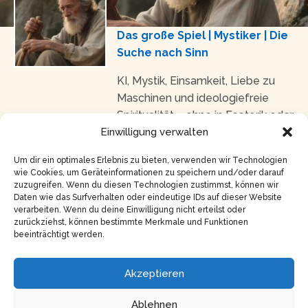
Das große Spiel | Mystiker | Die
Suche nach Sinn
KI, Mystik, Einsamkeit, Liebe zu
Maschinen und ideologiefreie
Spiritualität – ohne in Esoterik oder
Dogmatik abzurutschen.
Einwilligung verwalten
Um dir ein optimales Erlebnis zu bieten, verwenden wir Technologien
Zum Lotsendienst: Kneipentour
wie Cookies, um Geräteinformationen zu speichern und/oder darauf
zuzugreifen. Wenn du diesen Technologien zustimmst, können wir
Daten wie das Surfverhalten oder eindeutige IDs auf dieser Website
INSERT_STEADY_NEWSLETTER_SIGNUP_HERE
verarbeiten. Wenn du deine Einwilligung nicht erteilst oder
zurückziehst, können bestimmte Merkmale und Funktionen
beeinträchtigt werden.
Copyright © 2026
Impressum
Akzeptieren
Datenschutz
Ablehnen