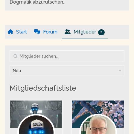
Dogmatik abzurutschen.
Start
Forum
Mitglieder
2
Mitglieder
suchen...
Anordnen
nach:
Mitgliedschaftsliste