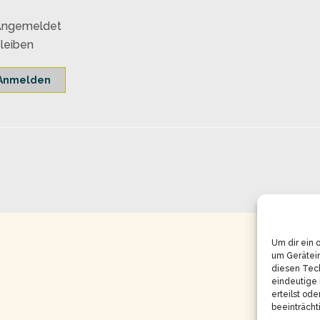
Angemeldet
leiben
Anmelden
Um dir ein 
um Gerätei
diesen Tech
eindeutige 
erteilst od
beeinträcht