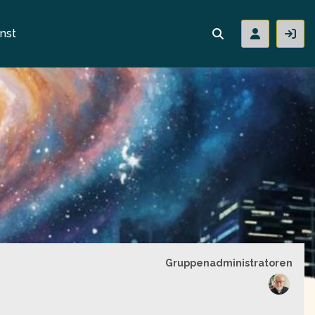
nst
Gruppenführung
Gruppenadministratoren