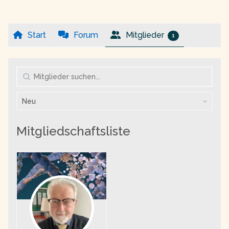
Start
Forum
Mitglieder
1
Mitglieder
suchen...
Anordnen
nach:
Mitgliedschaftsliste