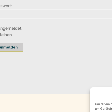
swort:
Angemeldet
leiben
Anmelden
Um dir ein 
um Gerätei