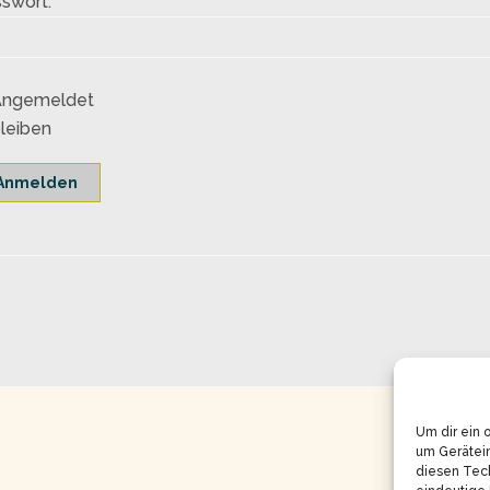
swort:
Angemeldet
leiben
Anmelden
Um dir ein 
um Gerätei
diesen Tech