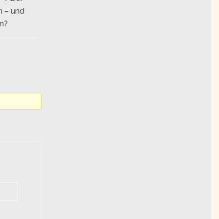
n – und
en?