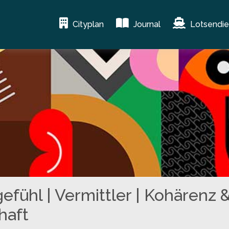
Cityplan
Journal
Lotsendie
fühl | Vermittler | Kohärenz 
haft