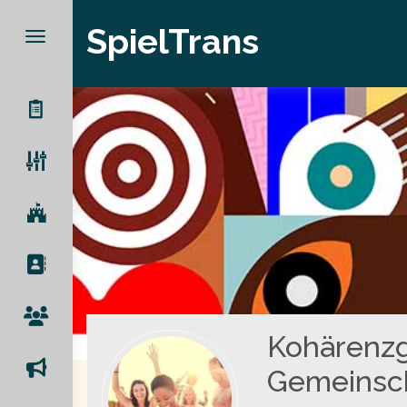
SpielTrans
Kohärenzge
Gemeinsc