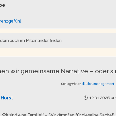
ppe
renzgefühl
ndern auch im Miteinander finden.
en wir gemeinsame Narrative – oder si
Schlagwörter:
Illusionsmanagement
,
Horst
12.01.2026 um
„Wir sind eine Familie!“ – „Wir kämpfen für dieselbe Sache!“