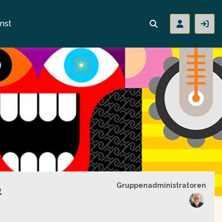
nst
&
Gruppenführung
Gruppenadministratoren