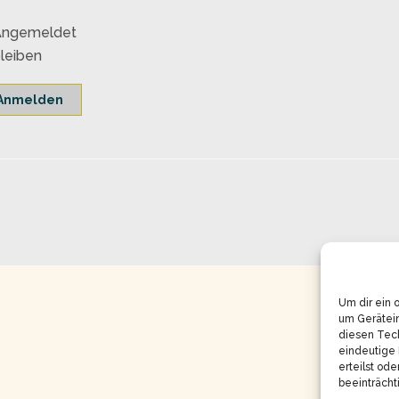
Angemeldet
leiben
Anmelden
Um dir ein 
um Gerätei
diesen Tech
eindeutige 
erteilst od
beeinträcht