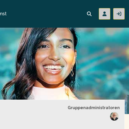
nst
Gruppenführung
Gruppenadministratoren