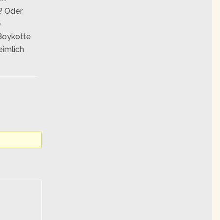
? Oder
e
Boykotte
eimlich