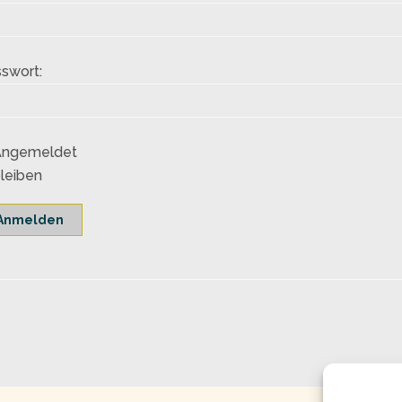
swort:
Angemeldet
leiben
Anmelden