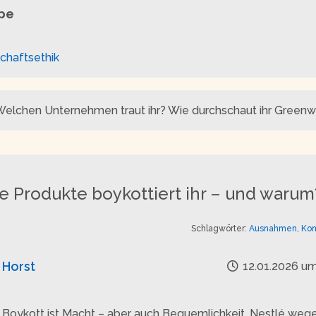
ppe
chaftsethik
: Welchen Unternehmen traut ihr? Wie durchschaut ihr Greenw
 Produkte boykottiert ihr – und warum
Schlagwörter:
Ausnahmen
,
Kon
Horst
12.01.2026 um
Boykott ist Macht – aber auch Bequemlichkeit. Nestlé weg