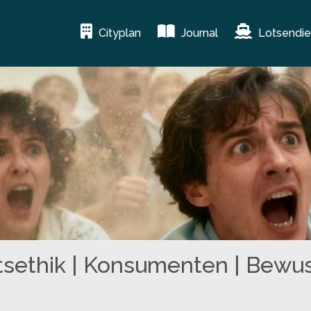
Cityplan
Journal
Lotsendie
tsethik | Konsumenten | Bewu