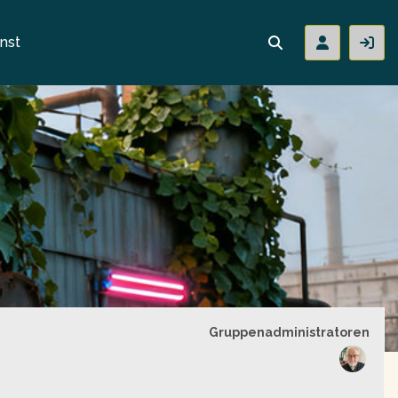
nst
Gruppenführung
Gruppenadministratoren