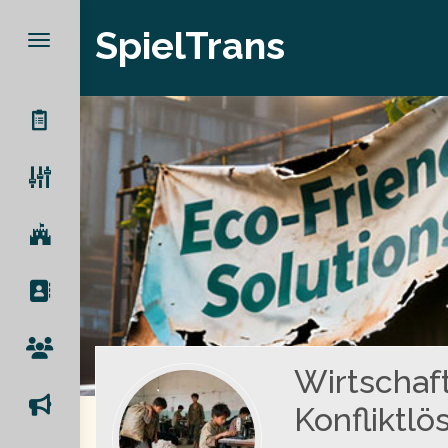
SpielTrans
Wirtschaft
Konfliktlö