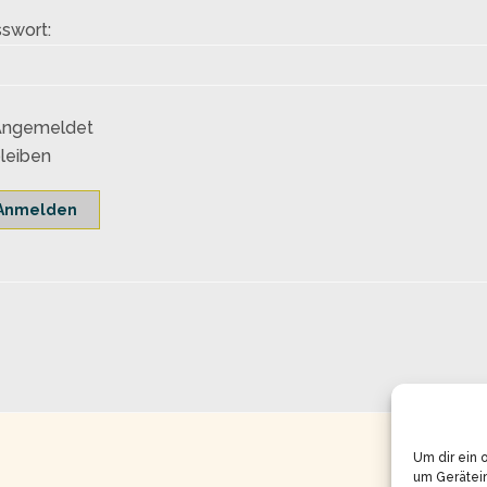
swort:
Angemeldet
leiben
Anmelden
Um dir ein 
um Gerätei