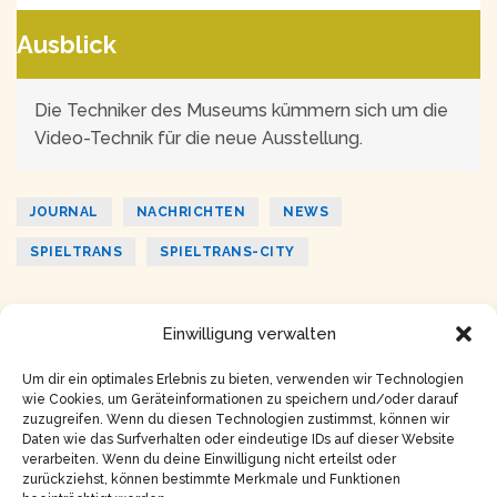
Ausblick
Die Techniker des Museums kümmern sich um die
Video-Technik für die neue Ausstellung.
JOURNAL
NACHRICHTEN
NEWS
SPIELTRANS
SPIELTRANS-CITY
ZURÜCK
WEITER
Einwilligung verwalten
It’s Not a Question – Songwriter’s
Nr. 10 | Februar
Imagination | Song
2026
Um dir ein optimales Erlebnis zu bieten, verwenden wir Technologien
wie Cookies, um Geräteinformationen zu speichern und/oder darauf
zuzugreifen. Wenn du diesen Technologien zustimmst, können wir
Daten wie das Surfverhalten oder eindeutige IDs auf dieser Website
verarbeiten. Wenn du deine Einwilligung nicht erteilst oder
zurückziehst, können bestimmte Merkmale und Funktionen