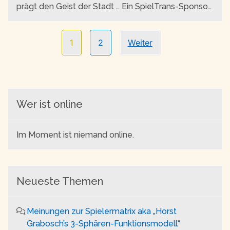
prägt den Geist der Stadt … Ein SpielTrans-Sponsor
zeigt schönen Schmuck … Es sollen noch mehr
Töne in SpielTrans erklingen …
Seitennavigation
1
2
Weiter
Wer ist online
Im Moment ist niemand online.
Neueste Themen
Meinungen zur Spielermatrix aka „Horst
Grabosch’s 3-Sphären-Funktionsmodell“