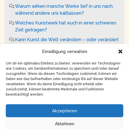
Warum wirken manche Werke tief in uns nach,
während andere uns kaltlassen?
Welches Kunstwerk hat euch in einer schweren
Zeit getragen?
Kann Kunst die Welt verändern – oder verändert
sie nur uns selbst?
Einwilligung verwalten
Darf Kunst wehtun – oder hat sie eine
Verantwortung, ‚schön‘ zu sein?
Um dir ein optimales Erlebnis zu bieten, verwenden wir Technologien
wie Cookies, um Geräteinformationen zu speichern und/oder darauf
zuzugreifen. Wenn du diesen Technologien zustimmst, können wir
Daten wie das Surfverhalten oder eindeutige IDs auf dieser Website
verarbeiten. Wenn du deine Einwilligung nicht erteilst oder
zurückziehst, können bestimmte Merkmale und Funktionen
beeinträchtigt werden.
Copyright © 2026
Impressum
Akzeptieren
Datenschutz
Ablehnen