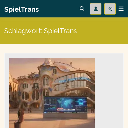
SpielTrans
Schlagwort:
SpielTrans