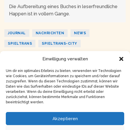
Die Aufbereitung eines Buches in leserfreundliche
Happen ist in vollem Gange.
JOURNAL
NACHRICHTEN
NEWS
SPIELTRANS
SPIELTRANS-CITY
Einwilligung verwalten
ZURÜCK
WEITER
Die Geburt des 3-Sphären-Modells
Nr. 8 | Februar 2026
Um dir ein optimales Erlebnis zu bieten, verwenden wir Technologien
wie Cookies, um Geräteinformationen zu speichern und/oder darauf
zuzugreifen. Wenn du diesen Technologien zustimmst, können wir
Daten wie das Surfverhalten oder eindeutige IDs auf dieser Website
verarbeiten. Wenn du deine Einwilligung nicht erteilst oder
zurückziehst, können bestimmte Merkmale und Funktionen
beeinträchtigt werden.
Copyright © 2026
Impressum
Akzeptieren
Datenschutz