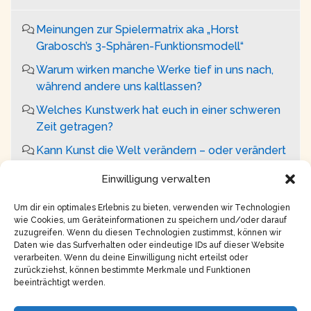
Meinungen zur Spielermatrix aka „Horst
Grabosch’s 3-Sphären-Funktionsmodell“
Warum wirken manche Werke tief in uns nach,
während andere uns kaltlassen?
Welches Kunstwerk hat euch in einer schweren
Zeit getragen?
Kann Kunst die Welt verändern – oder verändert
sie nur uns selbst?
Einwilligung verwalten
Darf Kunst wehtun – oder hat sie eine
Verantwortung, ‚schön‘ zu sein?
Um dir ein optimales Erlebnis zu bieten, verwenden wir Technologien
wie Cookies, um Geräteinformationen zu speichern und/oder darauf
zuzugreifen. Wenn du diesen Technologien zustimmst, können wir
Daten wie das Surfverhalten oder eindeutige IDs auf dieser Website
verarbeiten. Wenn du deine Einwilligung nicht erteilst oder
zurückziehst, können bestimmte Merkmale und Funktionen
beeinträchtigt werden.
Copyright © 2026