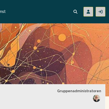
nst
Gruppenführung
Gruppenadministratoren