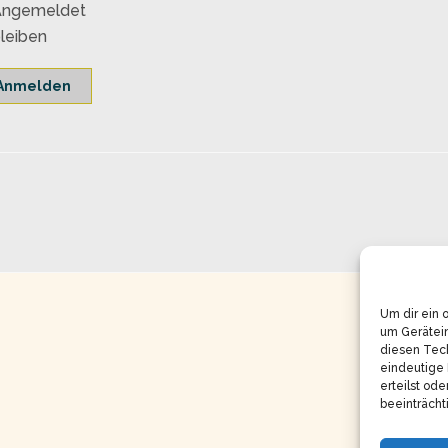
Angemeldet
leiben
Anmelden
Um dir ein 
um Gerätei
diesen Tech
eindeutige 
erteilst od
beeinträcht