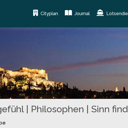
Cityplan
Journal
Lotsendie
fühl | Philosophen | Sinn fin
ppe