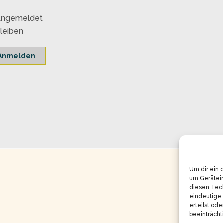
Angemeldet
leiben
Anmelden
Um dir ein 
um Gerätei
diesen Tech
eindeutige 
erteilst od
beeinträcht