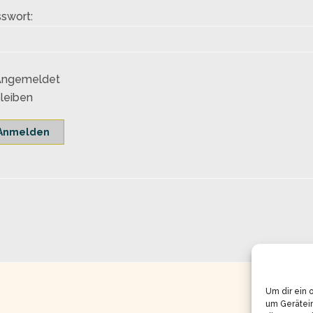
swort:
Angemeldet
leiben
Anmelden
Um dir ein 
um Gerätei