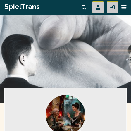
SpielTrans