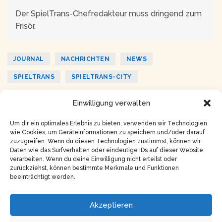
Der SpielTrans-Chefredakteur muss dringend zum
Frisör.
JOURNAL
NACHRICHTEN
NEWS
SPIELTRANS
SPIELTRANS-CITY
Einwilligung verwalten
ZURÜCK
WEITER
Nr. 2 | Februar 2026
Nr. 4 | Februar 2026
Um dir ein optimales Erlebnis zu bieten, verwenden wir Technologien
wie Cookies, um Geräteinformationen zu speichern und/oder darauf
zuzugreifen. Wenn du diesen Technologien zustimmst, können wir
Daten wie das Surfverhalten oder eindeutige IDs auf dieser Website
verarbeiten. Wenn du deine Einwilligung nicht erteilst oder
zurückziehst, können bestimmte Merkmale und Funktionen
beeinträchtigt werden.
Copyright © 2026
Impressum
Akzeptieren
Datenschutz