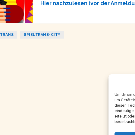
Hier nachzulesen (vor der Anmeldu
LTRANS
SPIELTRANS-CITY
Um dir ein 
um Gerätei
diesen Tech
eindeutige 
erteilst od
beeinträcht