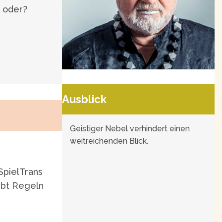
, oder?
Horst Grabosch . Stadtgründer
Ausblick
Geistiger Nebel verhindert einen
weitreichenden Blick.
SpielTrans
ibt Regeln