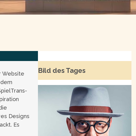
Bild des Tages
r Website
tzdem
SpielTrans-
iration
die
res Designs
ackt. Es