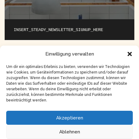
INSERT_STEADY_NEWSLETTER_SIGNUP_HERE
AI
ETHIK
KI
KINDHEIT
PSYCHOLOGIE
Einwilligung verwalten
SEELE
Um dir ein optimales Erlebnis zu bieten, verwenden wir Technologien
wie Cookies, um Geräteinformationen zu speichern und/oder darauf
zuzugreifen. Wenn du diesen Technologien zustimmst, können wir
Daten wie das Surfverhalten oder eindeutige IDs auf dieser Website
ZURÜCK
WEITER
verarbeiten. Wenn du deine Einwilligung nicht erteilst oder
Nothing is real – Ist das
Hast du den Schuss nicht
zurückziehst, können bestimmte Merkmale und Funktionen
eigentlich erlaubt?
gehört?
beeinträchtigt werden.
Akzeptieren
Ablehnen
Copyright © 2026