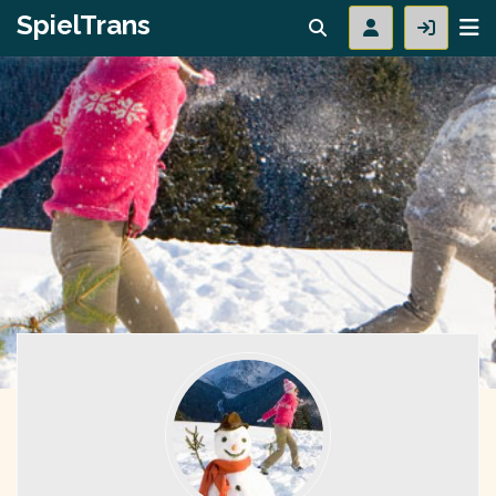
SpielTrans