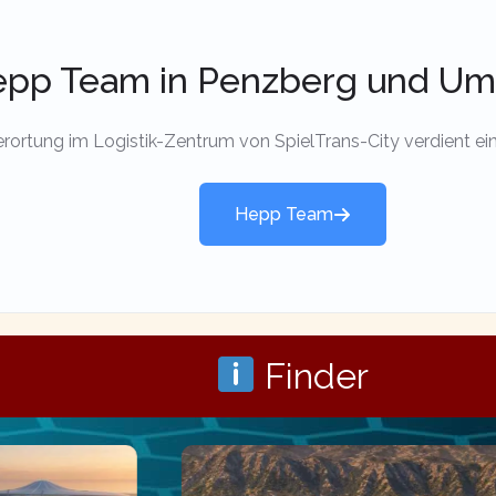
pp Team in Penzberg und U
erortung im Logistik-Zentrum von SpielTrans-City verdient e
Hepp Team
Finder